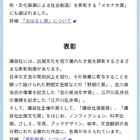
術・文化振興による社会創造）を表彰する「メセナ大賞」
にも選ばれました。
詳細 :
「おはなし隊」について
表彰
講談社には、出版文化を担う優れた才能を顕彰するさまざ
まな表彰制度があります。
日本の文芸の質的向上を図り、その発展に寄与することを
願って設けられた野間文芸賞などの「野間三賞」、吉川英
治氏の偉業を記念した「吉川英治文学賞」、江戸川乱歩氏
の業績を記念した「江戸川乱歩賞」。
そして、講談社主催の賞として、「講談社漫画賞」、「講
談社出版文化賞」をはじめ、ノンフィクション、科学出
版、さしえ、写真、ブックデザイン、絵本、文芸翻訳の各
分野にわたる優れた作品に、各賞が与えられています。
詳細 :
「表彰制度」について