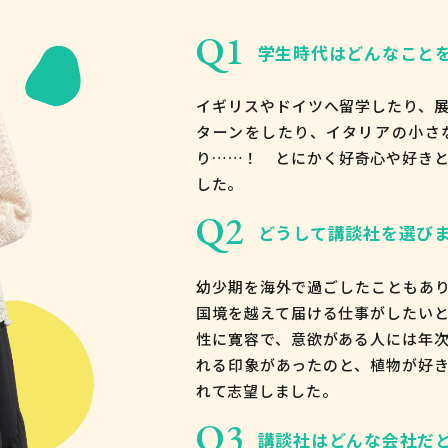
Q1
学生時代はどんなこと
イギリスやドイツへ留学したり、
ターンをしたり、イタリアの小さ
り……！ とにかく好奇心や好き
した。
Q2
どうして講談社を選び
幼少期を海外で過ごしたこともあ
国境を越えて届ける仕事がしたい
性に寛容で、意欲がある人には年
れる印象があったのと、植物が好
れて志望しました。
Q3
講談社はどんな会社だ