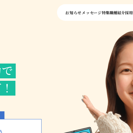
お知らせ
メッセージ
特集
職種紹介
採用
力で
ズ！
）
A