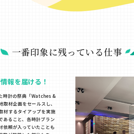
一番印象に残っている
仕事
新情報を届ける！
計の祭典「Watches &
せて現地取材企画をセールスし、
取材するタイアップを実施
であること、各時計ブラン
材依頼が入っていたことも