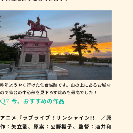
昨年ようやく行けた仙台城跡です。山の上にあるお城な
ので仙台の中心部を見下ろす眺めも最高でした！
Q7
今、おすすめの作品
アニメ『ラブライブ！サンシャイン!!』／原
作：矢立肇、原案：公野櫻子、監督：酒井和