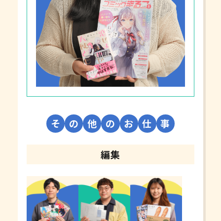
そ
の
他
の
お
仕
事
編集