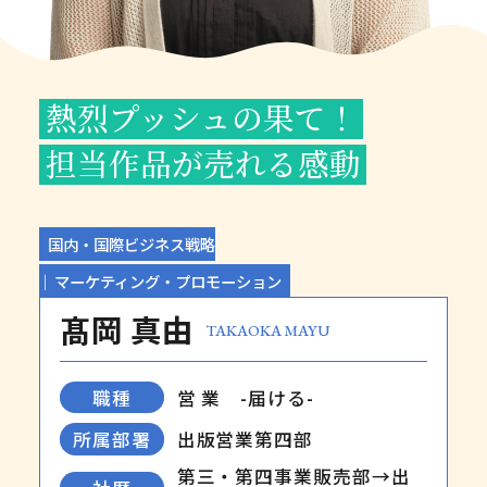
熱烈プッシュの果て！
担当作品が売れる感動
国内・国際ビジネス戦略
マーケティング・プロモーション
髙岡 真由
TAKAOKA MAYU
職種
営 業 -届ける-
所属部署
出版営業第四部
第三・第四事業販売部→出