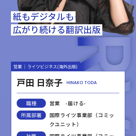
紙もデジタルも――
広がり続ける翻訳出版
営業
ライツビジネス(海外出版)
戸田 日奈子
HINAKO TODA
職種
営業 -届ける-
所属部署
国際ライツ事業部（コミッ
クユニット）