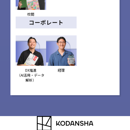
校閲
コーポレート
経理
DX推進
（AI活用・データ
解析）